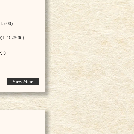
5:00)
.O.23:00)
です）
View More