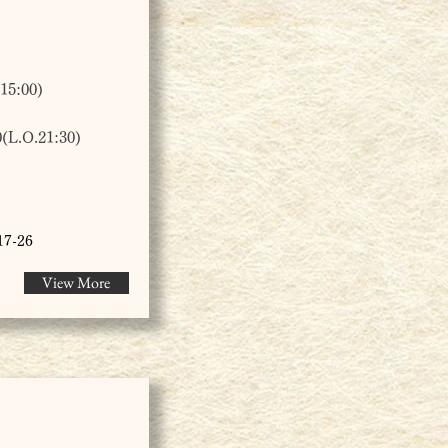
5:00)
.O.21:30)
7-26
View More