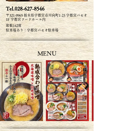
Tel.028-627-8546
〒321-0965 栃木県宇都宮市川向町1-23 宇都宮パセオ
1F 宇都宮フードホール内
席数142席
駐車場あり：宇都宮パセオ駐車場
​MENU