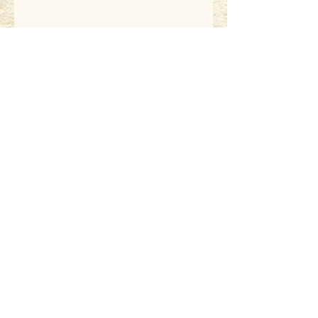
Previous
Next
​株式会社 満天
〒321−0923 栃木県宇都宮市下栗町698-63
TEL.028-680-7981
FAX.028-680-7982