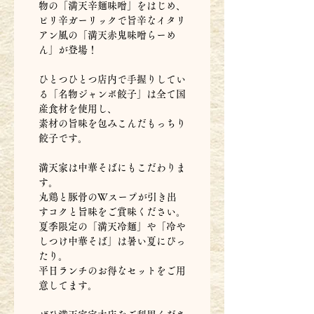
物の「満天辛麺味噌」をはじめ、
ピリ辛ガーリックで旨辛なイタリ
アン風の「満天赤鬼味噌らーめ
ん」が登場！
ひとつひとつ店内で手握りしてい
る「名物ジャンボ餃子」は全て国
産食材を使用し、
素材の旨味を包みこんだもっちり
餃子です。
満天家は中華そばにもこだわりま
す。
丸鶏と豚骨のWスープが引き出
すコクと旨味をご賞味ください。
夏季限定の「満天冷麺」や「冷や
しつけ中華そば」は暑い夏にぴっ
たり。
平日ランチのお得なセットをご用
意してます。