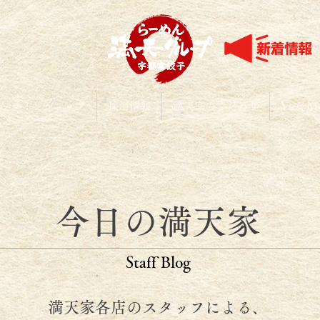
ンラインショップ
採用情報
満天家のこだわり
View M
今日の満天家
​Staff Blog
満天家各店のスタッフによる、