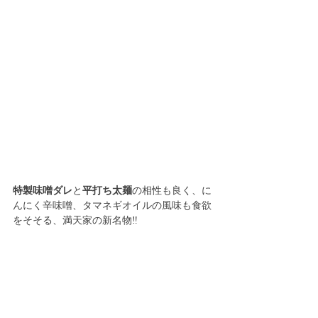
特製味噌ダレ
と
平打ち太麺
の相性も良く、に
んにく辛味噌、タマネギオイルの風味も食欲
をそそる、満天家の新名物‼️