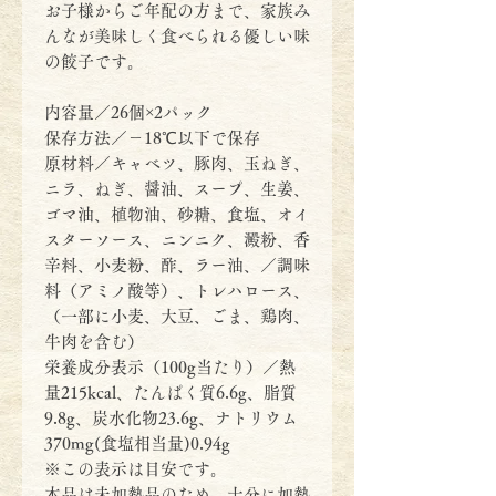
お子様からご年配の方まで、家族み
んなが美味しく食べられる優しい味
の餃子です。
内容量／26個×2パック
保存方法／－18℃以下で保存
原材料／キャベツ、豚肉、玉ねぎ、
ニラ、ねぎ、醤油、スープ、生姜、
ゴマ油、植物油、砂糖、食塩、オイ
スターソース、ニンニク、澱粉、香
辛料、小麦粉、酢、ラー油、／調味
料（アミノ酸等）、トレハロース、
（一部に小麦、大豆、ごま、鶏肉、
牛肉を含む）
栄養成分表示（100g当たり）／熱
量215kcal、たんぱく質6.6g、脂質
9.8g、炭水化物23.6g、ナトリウム
370mg(食塩相当量)0.94g
※この表示は目安です。
本品は未加熱品のため、十分に加熱