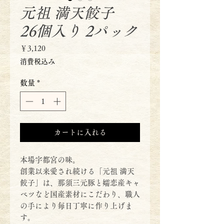
元祖 満天餃子
26個入り 2パック
価
￥3,120
格
消費税込み
数量
*
カートに入れる
本場宇都宮の味。
創業以来愛され続ける「元祖 満天
餃子」は、那須三元豚と嬬恋産キャ
ベツなど国産素材にこだわり、職人
の手により毎日丁寧に作り上げま
す。