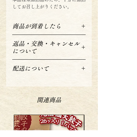
してお召し上がりください。
商品が到着したら
本商品は冷凍食品です。
返品・交換・キャンセル
冷凍クール便でお送りいたしますの
について
で、商品が到着したらその日のうちに
必ず中身をご確認いただき、冷凍庫に
返品については、食品のため原則とし
て保管してください。
配送について
てお客様のご都合による返品・交換は
致しかねます。
当社指定宅急便（ヤマト運輸宅配
あらかじめご了承ください。
便）にてクール便でお届けいたし
商品の取り扱いには細心の注意をはら
ます。
っておりますが、万一破損・汚損、ま
関連商品
送料は発送地域によって異なり、
たお申し込みの商品と異なる商品がお
チェックアウト時に計算されま
手元に届きました場合には、お手数で
す。
すが商品到着後7日以内に、お問い合
ご注文完了後3営業日（平日）以内
わせフォームまたは、お電話（028-
での発送をいたします。
680-7981 平日10:00〜17:00）にてご連
状況により発送時期が遅れる場合
絡ください。