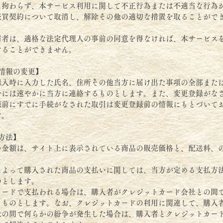
に拘わらず、本サービス利用に関して不正行為または不適当な行為
売買契約について取消し、解除その他の適切な措置を取ることがで
用者は、適格な法定代理人の事前の同意を得なければ、本サービス
することができません。
情報の変更】
購入時に入力した氏名、住所その他当方に届け出た事項の全部また
合には速やかに当方に連絡するものとします。また、変更登録がな
録前にすでに手続がなされた取引は変更登録前の情報にもとづいて
す。
方法】
い金額は、サイト上に表示されている商品の販売価格と、配送料、
によって購入された商品の支払いに関しては、当方が定める支払方
のとします。
カードで支払われる場合は、購入者がクレジットカード会社との間
うものとします。なお、クレジットカードの利用に関連して、購入
社の間で何らかの紛争が発生した場合は、購入者とクレジットカー