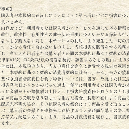
責事項】
は購入者が本規約に違反したことによって第三者に生じた損害につ
を負いません。
の内容および、利用者または購入者が本サービスを通じて得る情報
正確性、確実性、有用性その他一切の事項につきいかなる保証も行
用者および購入者に対し、本サービスの利用により発生した一切の
していかなる責任も負わないものとし、当該損害の賠償をする義務
だし、当方と利用者または購入者との間の本規約に基づく契約が消
法律第61号）第2条第3項の消費者契約に該当するなどの理由により
場合には、本規約のうち、当方の責任を完全に免責する規定は適用
また、本規約に基づく契約が消費者契約に該当し、かつ、当方が債
に基づき損害賠償責任を負う場合については、当方に故意または重
、損害発生日からさかのぼって過去一年間に利用者または購入者が
払った金額をその賠償額の上限として損害賠償責任を負うものとし
入者が商品の受取を怠り若しくは拒んだ場合、長期不在により商品
は配送先不明の場合、その他購入者の都合により商品を受け取るこ
ては、購入者が登録する連絡先に連絡すること及び商品購入の際に
を持参又は配送することにより、商品の引渡債務を履行し、当該債
します。