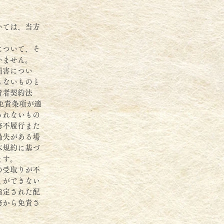
いては、当方
について、そ
いません。
損害につい
もないものと
費者契約法
免責条項が適
されないもの
務不履行また
過失がある場
本規約に基づ
ます。
の受取りが不
とができない
指定された配
務から免責さ