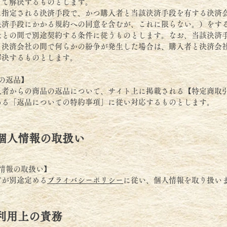
って解決するものとします。
に指定される決済手段で、かつ購入者と当該決済手段を有する決済
決済手段にかかる規約への同意を含むが、これに限らない。）をす
社との間で別途契約する条件に従うものとします。なお、当該決済
と決済会社の間で何らかの紛争が発生した場合は、購入者と決済会
解決するものとします。
の返品】
入者からの商品の返品について、サイト上に掲載される【特定商取
ある「返品についての特約事項」に従い対応するものとします。
個人情報の取扱い
情報の取扱い】
方が別途定める
プライバシーポリシー
に従い、個人情報を取り扱い
利用上の責務