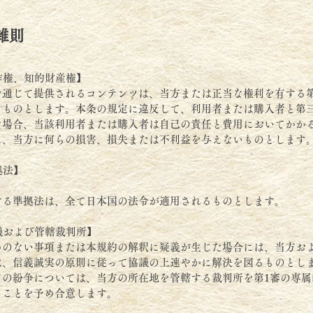
雑則
作権、知的財産権】
を通じて提供されるコンテンツは、当方または正当な権利を有する
るものとします。本条の規定に違反して、利用者または購入者と第
た場合、当該利用者または購入者は自己の責任と費用においてかか
に、当方に何らの損害、損失または不利益を与えないものとします
拠法】
する準拠法は、全て日本国の法令が適用されるものとします。
議および管轄裁判所】
めのない事項または本規約の解釈に疑義が生じた場合には、当方お
は、信義誠実の原則に従って協議の上速やかに解決を図るものとし
ての紛争については、当方の所在地を管轄する裁判所を第1審の専属
ることを予め合意します。