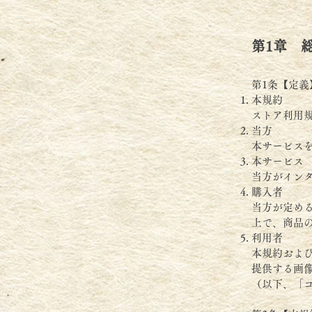
第1章 
第1条【定義
本規約
ストア利用
当方
本サービス
本サービス
当方がイン
購入者
当方が定め
上で、商品
利用者
本規約およ
提供する画
（以下、「