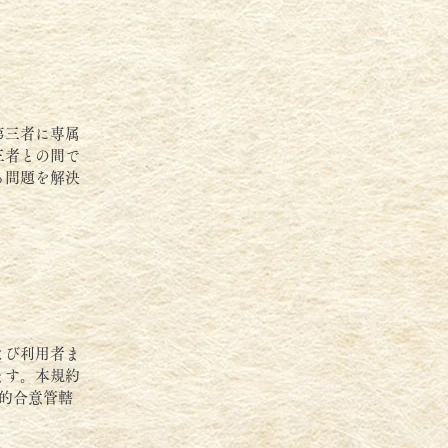
第三者に専属
三者との間で
る問題を解決
。
よび利用者ま
ます。本規約
的合意管轄