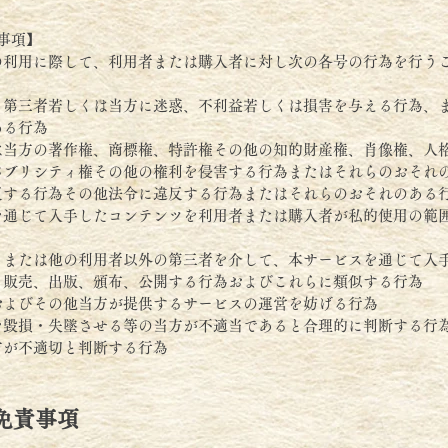
事項】
の利用に際して、利用者または購入者に対し次の各号の行為を行う
、第三者若しくは当方に迷惑、不利益若しくは損害を与える行為、
ある行為
は当方の著作権、商標権、特許権その他の知的財産権、肖像権、人
パブリシティ権その他の権利を侵害する行為またはそれらのおそれ
反する行為その他法令に違反する行為またはそれらのおそれのある
を通じて入手したコンテンツを利用者または購入者が私的使用の範
、または他の利用者以外の第三者を介して、本サービスを通じて入
、販売、出版、頒布、公開する行為およびこれらに類似する行為
およびその他当方が提供するサービスの運営を妨げる行為
を毀損・失墜させる等の当方が不適当であると合理的に判断する行
方が不適切と判断する行為
免責事項