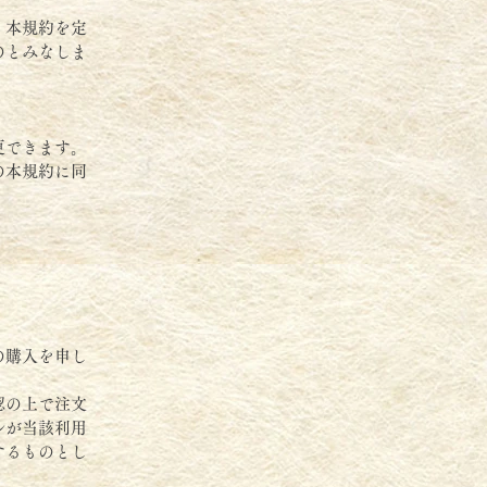
、本規約を定
のとみなしま
更できます。
の本規約に同
の購入を申し
認の上で注文
ルが当該利用
するものとし