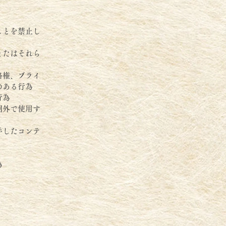
ことを禁止し
またはそれら
格権、プライ
のある行為
行為
囲外で使用す
手したコンテ
為