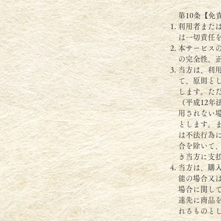
第10条【免
利用者また
は一切責任
本サービス
の完全性、
当方は、利
て、原則と
します。た
（平成12年
用されない
とします。
は不法行為
合を除いて
き当方に支
当方は、購
能の場合又
場合に関し
達先に商品
れるものと