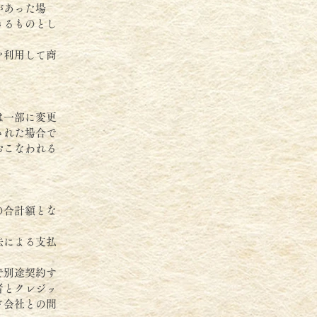
があった場
きるものとし
を利用して商
は一部に変更
された場合で
おこなわれる
の合計額とな
法による支払
で別途契約す
者とクレジッ
ド会社との間