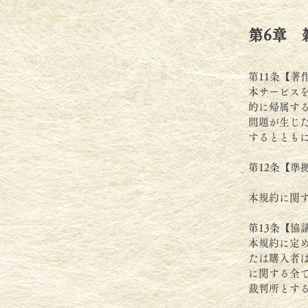
第6章 
第11条【著
本サービス
的に帰属す
問題が生じ
するととも
第12条【準
本規約に関
第13条【協
本規約に定
たは購入者
に関する全
裁判所とす