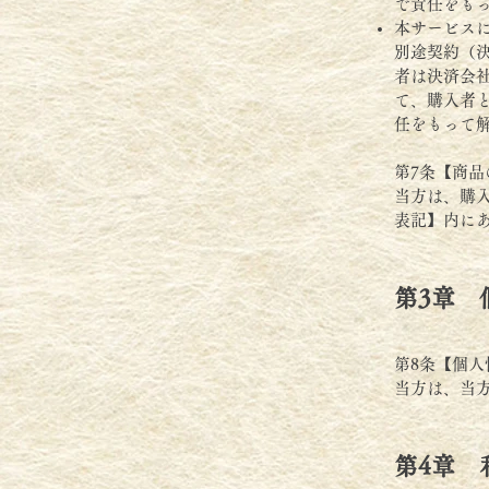
で責任をも
本サービス
別途契約（
者は決済会
て、購入者
任をもって
第7条【商品
当方は、購
表記】内に
第3章 
第8条【個人
当方は、当
第4章 