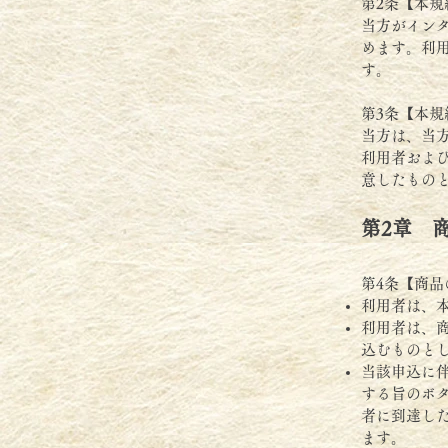
第2条【本規
当方がイン
めます。利
す。
第3条【本規
当方は、当
利用者およ
意したもの
第2章 
第4条【商品
利用者は、
利用者は、
込むものと
当該申込に
する旨のボ
者に到達し
ます。