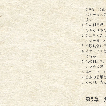
第9条【禁止
本サービス
ます。
他の利用者
のおそれの
第三者また
バシー権、
公序良俗に
本サービス
る行為
他の利用者
ンツを複製
本サービス
当方の信用
その他、当
第5章 