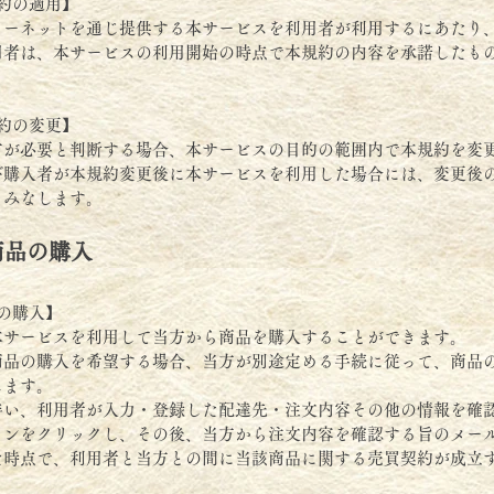
約の適用】
ターネットを通じ提供する本サービスを利用者が利用するにあたり
用者は、本サービスの利用開始の時点で本規約の内容を承諾したも
約の変更】
方が必要と判断する場合、本サービスの目的の範囲内で本規約を変
び購入者が本規約変更後に本サービスを利用した場合には、変更後
とみなします。
商品の購入
の購入】
本サービスを利用して当方から商品を購入することができます。
商品の購入を希望する場合、当方が別途定める手続に従って、商品
します。
伴い、利用者が入力・登録した配達先・注文内容その他の情報を確
タンをクリックし、その後、当方から注文内容を確認する旨のメー
た時点で、利用者と当方との間に当該商品に関する売買契約が成立