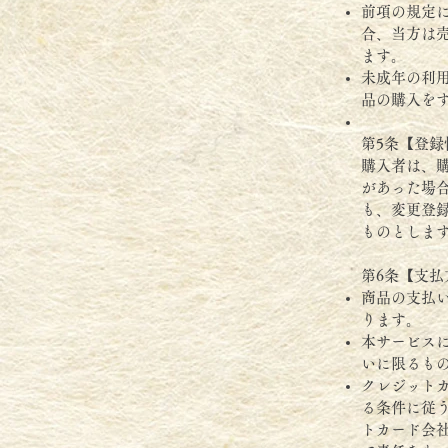
前項の規定
合、当方は
ます。
未成年の利
品の購入を
第5条【登録
購入者は、
があった場
も、変更登
ものとしま
第6条【支払
商品の支払
ります。
本サービス
いに限るも
クレジット
る条件に従
トカード会