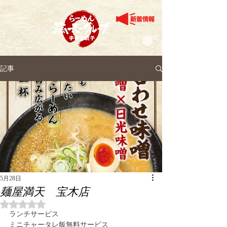
記事
5月28日
麺屋満天 宝木店
5つ星のうちNaNと評価されています。
ランチサービス
ミニチャータレ飯無料サービス