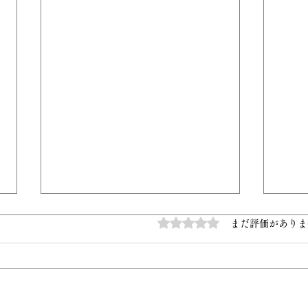
5つ星のうち0と評価されています
まだ評価がありま
Untit
麺屋満天 新メニュー