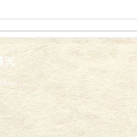
満天
町698-63