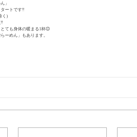
めん」
タートです‼️
除く)
︎
とても身体の暖まる1杯😊
噌らーめん」もあります。