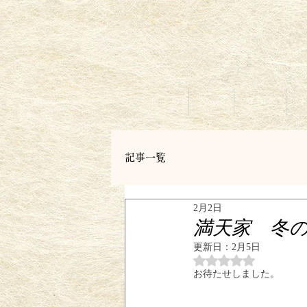
ホーム
News
ブログ
オ
記事一覧
2月2日
満天家 冬の
更新日：
2月5日
5つ星のうちNaN
お待たせしました。