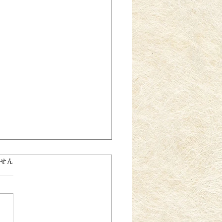
。
せん
led