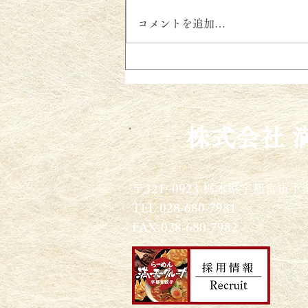
第一生命さんのラーメン総選
コメントを追加…
挙
​株式会社 
〒321−0923 栃木県宇都宮市下栗
TEL.028-680-7981
FAX.028-680-7982