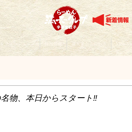
ンラインショップ
採用情報
満天家のこだわり
View M
名物、本日からスタート‼️
と評価されています。