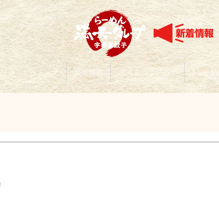
ンラインショップ
採用情報
満天家のこだわり
View M
と評価されています。
作