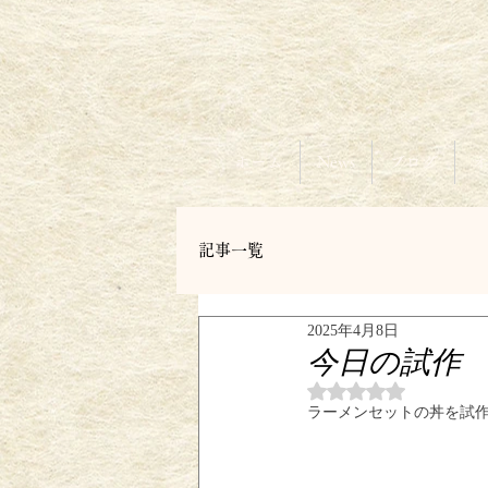
ホーム
News
ブログ
オ
記事一覧
2025年4月8日
今日の試作
5つ星のうちNaN
ラーメンセットの丼を試