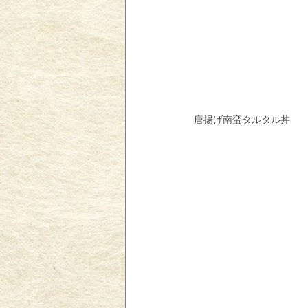
唐揚げ南蛮タルタル丼