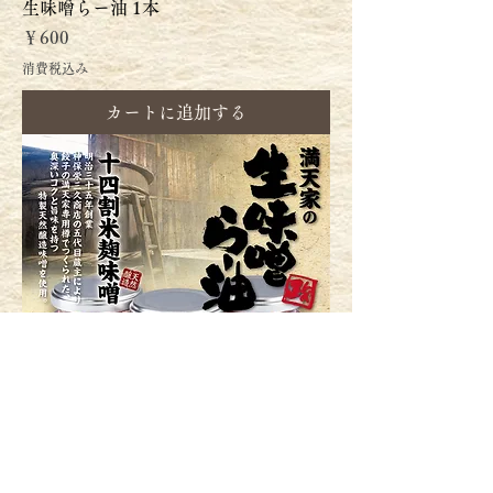
生味噌らー油 1本
価格
￥600
消費税込み
カートに追加する
生味噌らー油 3本セット