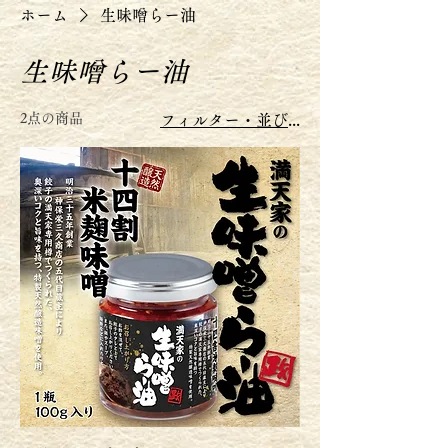
ホーム
生味噌らー油
生味噌らー油
2点の商品
フィルター・並び替え